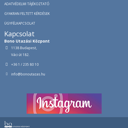
ADATVÉDELMI TÁJÉKOZTATÓ
GYAKRAN FELTETT KÉRDÉSEK
ÜGYFÉLKAPCSOLAT
Kapcsolat
Bono Utazási Központ
1138 Budapest,
Váci út 182.
+36 1 / 235 80 10
info@bonoutazas.hu