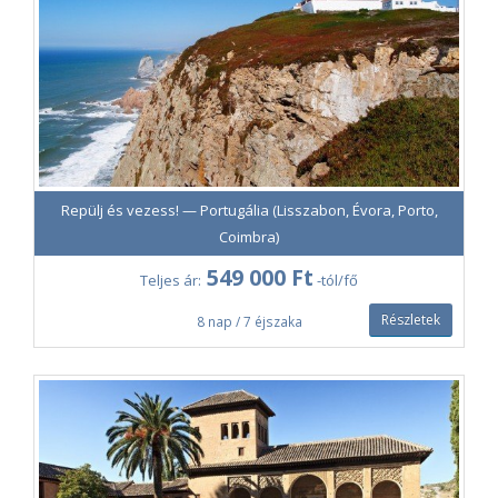
Repülj és vezess! — Portugália (Lisszabon, Évora, Porto,
Coimbra)
549 000 Ft
Teljes ár:
-tól/fő
Részletek
8 nap / 7 éjszaka