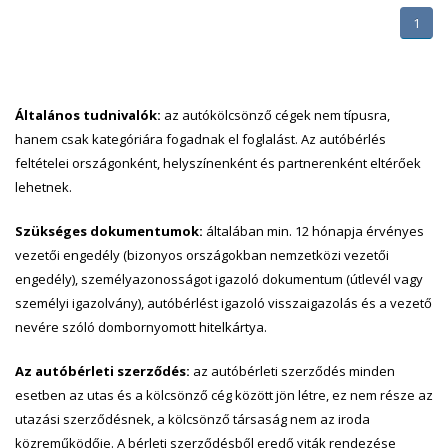
1
Általános tudnivalók:
az autókölcsönző cégek nem típusra,
hanem csak kategóriára fogadnak el foglalást. Az autóbérlés
feltételei országonként, helyszínenként és partnerenként eltérőek
lehetnek.
Szükséges dokumentumok:
általában min. 12 hónapja érvényes
vezetői engedély (bizonyos országokban nemzetközi vezetői
engedély), személyazonosságot igazoló dokumentum (útlevél vagy
személyi igazolvány), autóbérlést igazoló visszaigazolás és a vezető
nevére szóló dombornyomott hitelkártya.
Az autóbérleti szerződés:
az autóbérleti szerződés minden
esetben az utas és a kölcsönző cég között jön létre, ez nem része az
utazási szerződésnek, a kölcsönző társaság nem az iroda
közreműködője. A bérleti szerződésből eredő viták rendezése