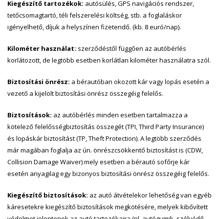
Kiegészítő tartozékok:
autósülés, GPS navigációs rendszer,
tetőcsomagtartó, téli felszerelési költség, stb. a foglaláskor
igényelhető, díjuk a helyszínen fizetendő. (kb. 8 euró/nap).
Kilométer használat:
szerződéstől függően az autóbérlés
korlátozott, de legtöbb esetben korlátlan kilométer használatra szól.
Biztosítási önrész:
a bérautóban okozott kár vagy lopás esetén a
vezető a kijelölt biztosítási önrész összegéig felelős.
Biztosítások:
az autóbérlés minden esetben tartalmazza a
kötelező felelősségbiztosítás összegét (TPI, Third Party Insurance)
és lopáskár biztosítást (TP, Theft Protection). A legtöbb szerződés
már magában foglalja az ún. önrészcsökkentő biztosítást is (CDW,
Collision Damage Waiver) mely esetben a bérautó sofőrje kár
esetén anyagilag egy bizonyos biztosítási önrész összegéig felelős.
Kiegészítő biztosítások:
az autó átvételekor lehetőség van egyéb
káresetekre kiegészítő biztosítások megkötésére, melyek kibővített
védelmet jelentenek az autó tartozékaira (pl. autógumik, szélvédő,