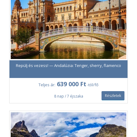
Repülj és vezess! — Andalúzia: Tenger, sherry, flamenco
639 000 Ft
Teljes ár:
-tól/fő
Részletek
8 nap / 7 éjszaka