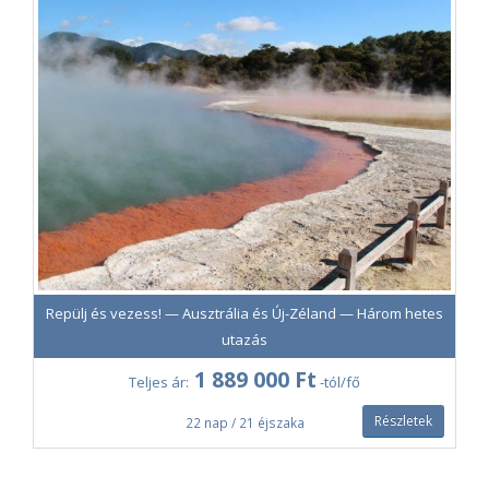
Repülj és vezess! — Ausztrália és Új-Zéland — Három hetes
utazás
1 889 000 Ft
Teljes ár:
-tól/fő
Részletek
22 nap / 21 éjszaka