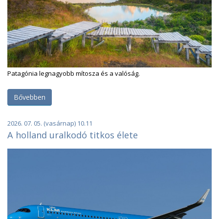
Patagónia legnagyobb mítosza és a valóság.
Bővebben
2026. 07. 05. (vasárnap) 10.11
A holland uralkodó titkos élete