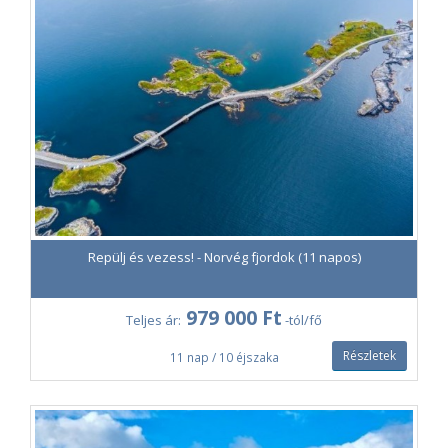
Repülj és vezess! - Norvég fjordok (11 napos)
979 000 Ft
Teljes ár:
-tól/fő
Részletek
11 nap / 10 éjszaka