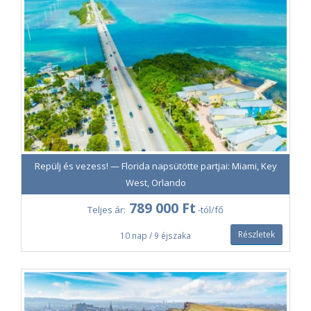
Repülj és vezess! — Florida napsütötte partjai: Miami, Key
West, Orlando
789 000 Ft
Teljes ár:
-tól/fő
Részletek
10 nap / 9 éjszaka