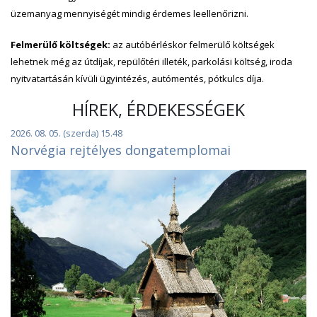
üzemanyag mennyiségét mindig érdemes leellenőrizni.
Felmerülő költségek:
az autóbérléskor felmerülő költségek
lehetnek még az útdíjak, repülőtéri illeték, parkolási költség, iroda
nyitvatartásán kívüli ügyintézés, autómentés, pótkulcs díja.
HÍREK, ÉRDEKESSÉGEK
2026. 08. 05. (szerda) 15.48
Norvégia rejtélyes dongatemplomai