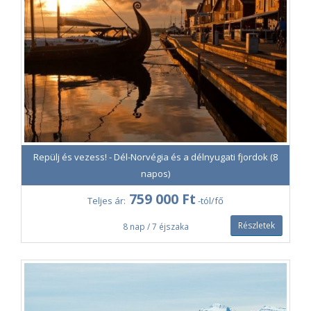
Repülj és vezess! - Dél-Norvégia és a délnyugati fjordok (8
napos)
759 000 Ft
Teljes ár:
-tól/fő
Részletek
8 nap / 7 éjszaka