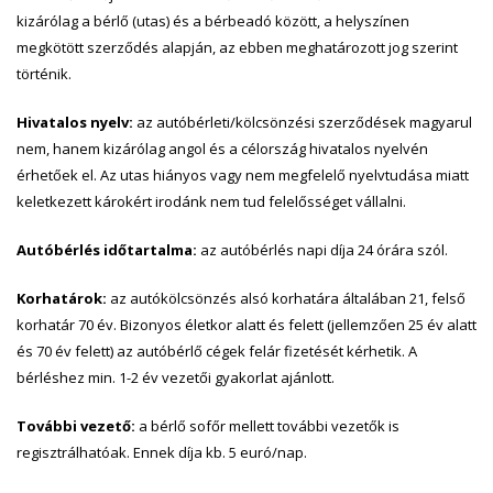
kizárólag a bérlő (utas) és a bérbeadó között, a helyszínen
megkötött szerződés alapján, az ebben meghatározott jog szerint
történik.
Hivatalos nyelv:
az autóbérleti/kölcsönzési szerződések magyarul
nem, hanem kizárólag angol és a célország hivatalos nyelvén
érhetőek el. Az utas hiányos vagy nem megfelelő nyelvtudása miatt
keletkezett károkért irodánk nem tud felelősséget vállalni.
Autóbérlés időtartalma:
az autóbérlés napi díja 24 órára szól.
Korhatárok:
az autókölcsönzés alsó korhatára általában 21, felső
korhatár 70 év. Bizonyos életkor alatt és felett (jellemzően 25 év alatt
és 70 év felett) az autóbérlő cégek felár fizetését kérhetik. A
bérléshez min. 1-2 év vezetői gyakorlat ajánlott.
További vezető:
a bérlő sofőr mellett további vezetők is
regisztrálhatóak. Ennek díja kb. 5 euró/nap.