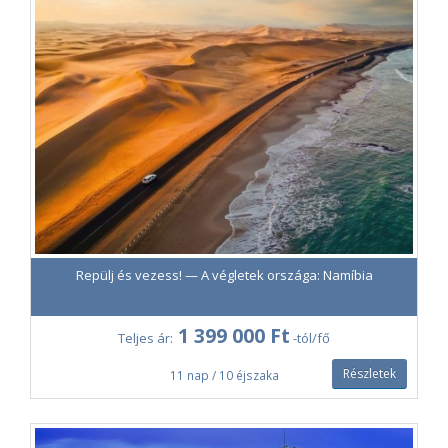
Repülj és vezess! — A végletek országa: Namíbia
1 399 000 Ft
Teljes ár:
-tól/fő
Részletek
11 nap / 10 éjszaka