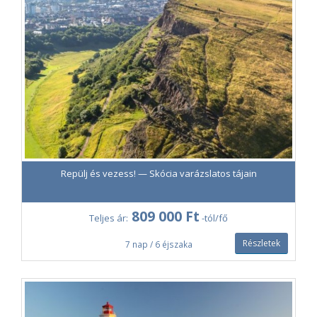
Repülj és vezess! — Skócia varázslatos tájain
809 000 Ft
Teljes ár:
-tól/fő
Részletek
7 nap / 6 éjszaka