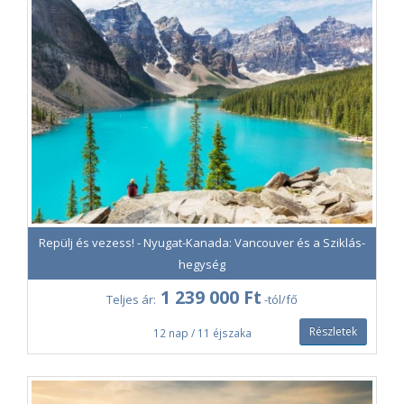
Repülj és vezess! - Nyugat-Kanada: Vancouver és a Sziklás-
hegység
1 239 000 Ft
Teljes ár:
-tól/fő
Részletek
12 nap / 11 éjszaka