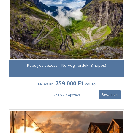
Repülj és vezess! - Norvég fjordok (8 napos)
759 000 Ft
Teljes ár:
-tól/fő
Részletek
8 nap / 7 éjszaka