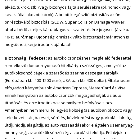
alváz, tükrök, stb.) vagy bizonyos fajta sérülésekre (pl. homok vagy
kavics által okozott károk). Ajánlott kiegészítő biztosítás az ún.
önrészkiváltó biztosítás (SCDW, Super Collision Damage Waiver),
ahol a bérlő a teljes kár utólagos visszatérítésére jogosult (ára kb.
10-15 euró/nap). Újdonság: önrészkiváltó biztosítását már itthon is
megkötheti, kérje irodánk ajánlatát!
Biztonsági fedezet:
az autókölcsönzéshez megfelelő fedezettel
rendelkező dombornyomású hitelkártya szükséges, amelyről az
autókölcsönző cégek a szerződés szerinti összeget zárolják
(Európában kb. 400-1200 euró, USA-ban kb. 400 dollár). Általánosan
elfogadott kártyatípusok: American Express, MasterCard és Visa.
Ennek hiányában az autókölcsönzők megtagadhatják az autó
átadását, és erre irodánknak semmilyen befolyása sincs.
Amennyiben nem merül fel egyéb költség (az autóban okozott vagy
keletkezett kár, baleset, sérülés, közlekedési vagy parkolási bírság,
útdíj, híddíj, alagútdíj, az autó visszaadásakor elégtelen üzemanyag-
mennyiség), az autókölcsönző cég a zárolást feloldja. Felhívjuk a