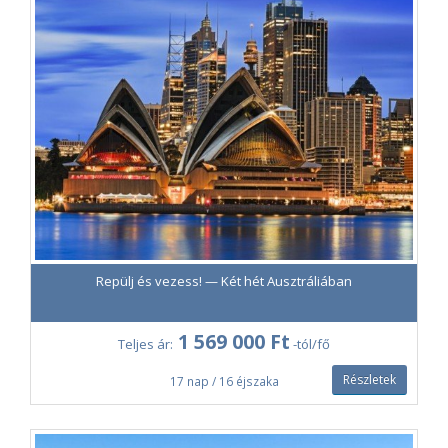
Repülj és vezess! — Két hét Ausztráliában
1 569 000 Ft
Teljes ár:
-tól/fő
Részletek
17 nap / 16 éjszaka