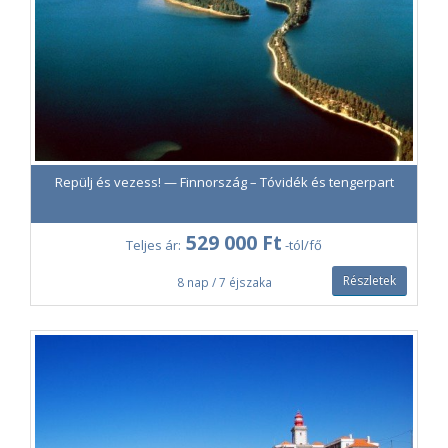
Repülj és vezess! — Finnország – Tóvidék és tengerpart
529 000 Ft
Teljes ár:
-tól/fő
Részletek
8 nap / 7 éjszaka