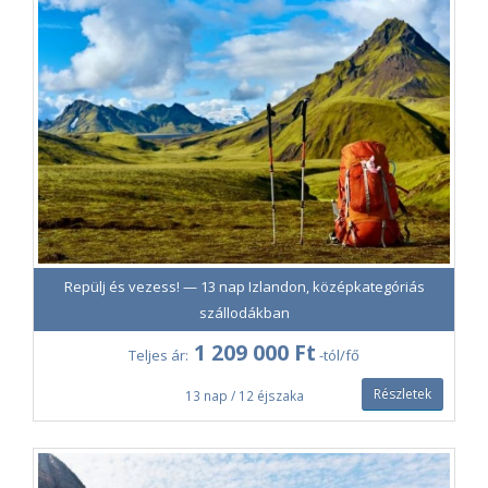
Repülj és vezess! — 13 nap Izlandon, középkategóriás
szállodákban
1 209 000 Ft
Teljes ár:
-tól/fő
Részletek
13 nap / 12 éjszaka