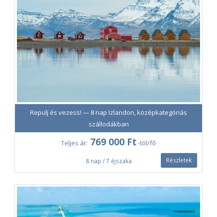
Repülj és vezess! — 8 nap Izlandon, középkategóriás
szállodákban
769 000 Ft
Teljes ár:
-tól/fő
Részletek
8 nap / 7 éjszaka