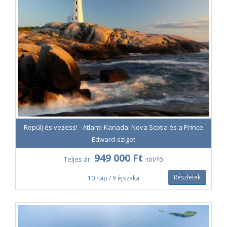
Repülj és vezess! - Atlanti-Kanada: Nova Scotia és a Prince
Edward-sziget
949 000 Ft
Teljes ár:
-tól/fő
Részletek
10 nap / 9 éjszaka