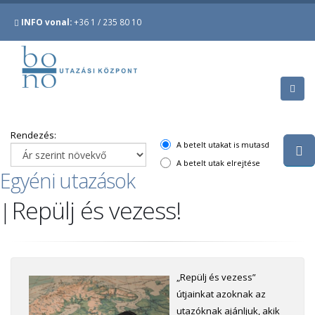
INFO vonal:
+36 1 / 235 80 10
Rendezés:
A betelt utakat is mutasd
A betelt utak elrejtése
Egyéni utazások
Repülj és vezess!
|
„Repülj és vezess”
útjainkat azoknak az
utazóknak ajánljuk, akik