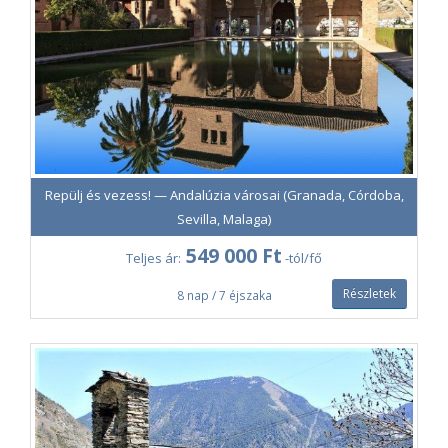
Repülj és vezess! — Andalúzia városai (Granada, Córdoba,
Sevilla, Malaga)
549 000 Ft
Teljes ár:
-tól/fő
Részletek
8 nap / 7 éjszaka