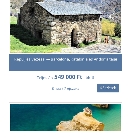
Repülj és vezess! — Barcelona, Katalónia és Andorra tájai
549 000 Ft
Teljes ár:
-tól/fő
Részletek
8 nap / 7 éjszaka