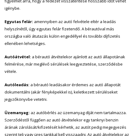
figyelmet arra, hogy a fedezet visszatérítése hosszabb időt vehet
igénybe.
Egyutas felár:
amennyiben az autó felvétele eltér a leadás
helyszínétől, úgy egyutas felár fizetendő. A bérautóval más
országba való átutazás külön engedéllyel és további díjfizetés
ellenében lehetséges.
Autóátvétel:
a bérautó átvételekor ajánlott az autó állapotának
felmérése, már meglévő sérülések leegyeztetése, szerződésbe
vétele.
Autóleadás:
a bérautó leadásakor érdemes az autó állapotát
dokumentálni (akár fényképekkel is), keletkezett sérüléseket
jegyzőkönyvbe vetetni.
Üzemanyag:
az autóbérlés az üzemanyag díját nem tartalmazza.
Szerződéstől függően az autó átvételekor egy tanknyi benzin
árának zárolását/kifizetését kérhetik, az autót pedig megegyezés
szerint teli vagy üres tankkal kell visszaadni. Az autó átvételekor az