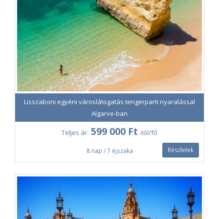
Lisszaboni egyéni városlátogatás tengerparti nyaralással
Algarve-ban
599 000 Ft
Teljes ár:
-tól/fő
Részletek
8 nap / 7 éjszaka